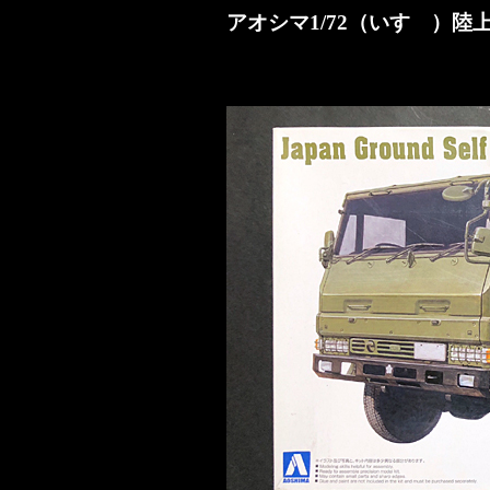
アオシマ1/72（いすゞ）陸上